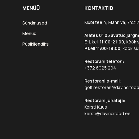
MENÜÜ
KONTAKTID
Klubi tee 4, Manniva, 7421
Sündmused
Menüü
Alates 01.05 avatud järgn
E-L
kell
11:00-21:00
, köök 
Püsikliendiks
P
kell
11:00-19:00
, köök su
Restorani telefon:
+372 6025 294
Restorani e-mail:
golfirestoran@davincifoo
Restorani juhataja:
Kersti Kuus
kersti@davincifood.ee