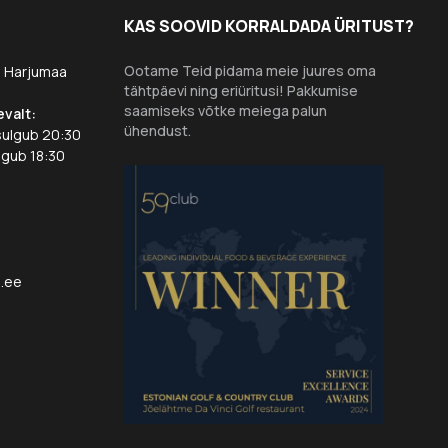
KAS SOOVID KORRALDADA ÜRITUST?
Ootame Teid pidama meie juures oma
7 Harjumaa
tähtpäevi ning eriüritusi! Pakkumise
saamiseks võtke meiega palun
evalt:
ühendust.
sulgub 20:30
lgub 18:30
d.ee