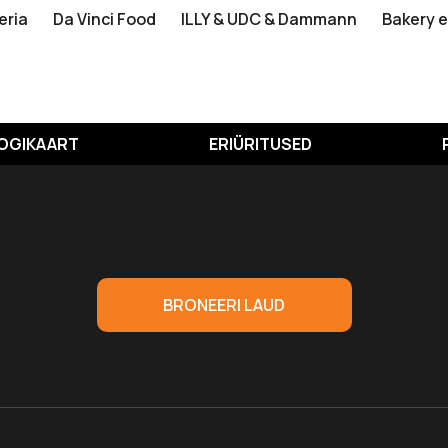
eria
Da Vinci Food
ILLY & UDC & Dammann
Bakery 
OGIKAART
ERIÜRITUSED
BRONEERI LAUD