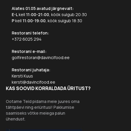
Alates 01.05 avatud järgnevalt:
E-L
kell
11:00-21:00
, köök sulgub 20:30
P
kell
11:00-19:00
, köök sulgub 18:30
Restorani telefon:
+372 6025 294
Restorani e-mail:
golfirestoran@davincifood.ee
Restorani juhataja:
Kersti Kuus
kersti@davincifood.ee
KAS SOOVID KORRALDADA ÜRITUST?
Ootame Teid pidama meie juures oma
tähtpäevi ning eriüritusi! Pakkumise
saamiseks võtke meiega palun
ühendust.