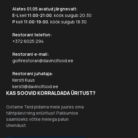
Alates 01.05 avatud järgnevalt:
E-L
kell
11:00-21:00
, köök sulgub 20:30
P
kell
11:00-19:00
, köök sulgub 18:30
Restorani telefon:
+372 6025 294
Restorani e-mail:
golfirestoran@davincifood.ee
Restorani juhataja:
Kersti Kuus
kersti@davincifood.ee
KAS SOOVID KORRALDADA ÜRITUST?
Ootame Teid pidama meie juures oma
tähtpäevi ning eriüritusi! Pakkumise
saamiseks võtke meiega palun
ühendust.