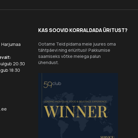
KAS SOOVID KORRALDADA ÜRITUST?
Ootame Teid pidama meie juures oma
7 Harjumaa
tähtpäevi ning eriüritusi! Pakkumise
saamiseks võtke meiega palun
evalt:
ühendust.
sulgub 20:30
lgub 18:30
d.ee