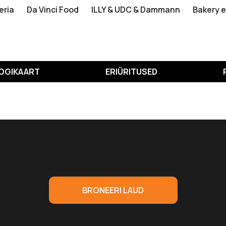
eria
Da Vinci Food
ILLY & UDC & Dammann
Bakery 
OGIKAART
ERIÜRITUSED
BRONEERI LAUD