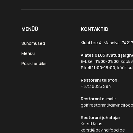
MENÜÜ
KONTAKTID
Klubi tee 4, Manniva, 7421
Sündmused
Menüü
Alates 01.05 avatud järgn
E-L
kell
11:00-21:00
, köök 
Püsikliendiks
P
kell
11:00-19:00
, köök su
Restorani telefon:
+372 6025 294
Restorani e-mail:
golfirestoran@davincifoo
Restorani juhataja:
Kersti Kuus
kersti@davincifood.ee